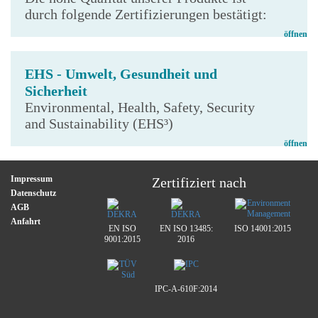
durch folgende Zertifizierungen bestätigt:
öffnen
EHS - Umwelt, Gesundheit und
Sicherheit
Environmental, Health, Safety, Security
and Sustainability (EHS³)
öffnen
Impressum
Zertifiziert nach
Datenschutz
AGB
Anfahrt
EN ISO
EN ISO 13485:
ISO 14001:2015
9001:2015
2016
IPC-A-610F:2014